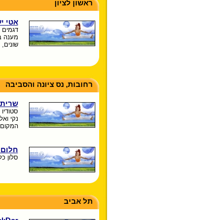
ראשון לציון
אטי י
דגמים י
מענה ב
שונים, 
רחובות, נס ציונה והסביבה
שרית 
סטודיו
נקי ואל
המקום.
חלום 
סלון כ
תל אביב