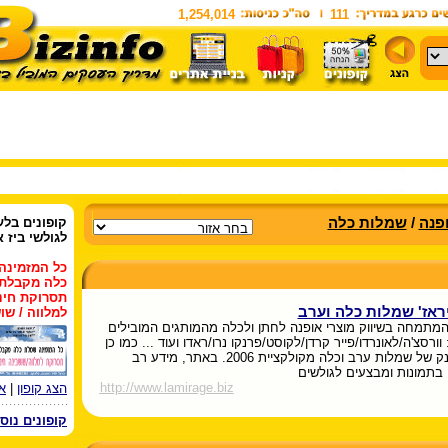
1,254,014
111
פנה
/
שמלות כלה
קופונים
בלעד
לגולשי ביז א
כל המזמינה
כלה מקבלת
תסרוקת חינ
ראז' שמלות כלה וערב
למלווה / שו
מתמחה בשיווק מוצרי אופנה לחתן ולכלה מהמותגים המובילים
וורסצ'ה/לאונרדו/פייר קרדן/לקוסט/פרנקו נרו/ראדו ועוד ... כמו כן
מגוון ענק של שמלות ערב וכלה מקולקציית 2006. באתר, מידע רב
 בתמונות ומבצעים לגולשים
http://www.lamirage.biz
הצג קופון
|
א
קופונים נוס