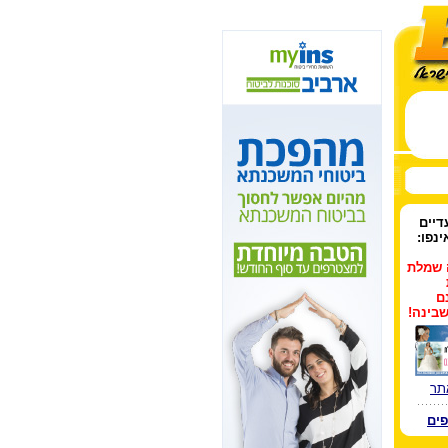
יים
ינפו:
 שמלת
ם
שבינה!
תר
פים