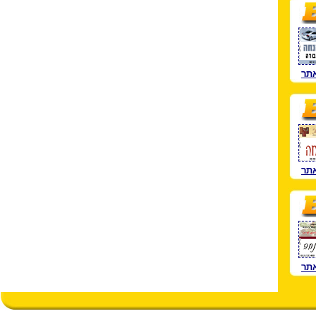
תר
תר
תר