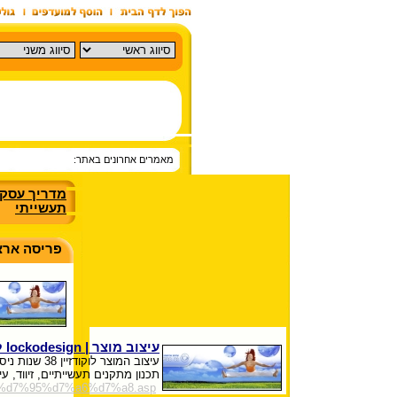
מאמרים אחרונים באתר:
מדריך עסק
תעשייתי
פריסה ארצ
עיצוב מוצר | lockodesign לוק
עיצוב המוצר 
תכנון מתקנים תעשייתיים, זיווד, ע
9e%d7%95%d7%a6%d7%a8.asp