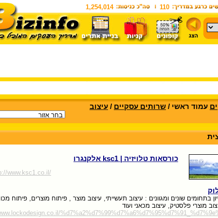
1,254,014
110
ים
עמוד ראשי /
שרותים עסקיים
/
עיצוב
ית
כורסאות טלויזיה | ksc1 אלקנגרו
p://www.ksc1.co.il/
לוקודזיין 38 שנות ניסיון בתחומים שונים ומגוונים : עיצוב תעשייתי, עיצוב מוצר , פיתוח מוצרים, פיתוח מכו
יצוב מוצרי פלסטיק, עיצוב מכאני ועוד
//www.lockodesign.co.il/%d7%a2%d7%99%d7%a6%d7%95%d7%91_%d7%