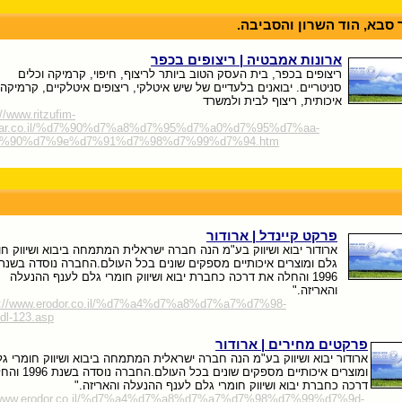
 סבא, הוד השרון והסביבה.
ארונות אמבטיה | ריצופים בכפר
ריצופים בכפר, בית העסק הטוב ביותר לריצוף, חיפוי, קרמיקה וכלים
סניטריים. יבואנים בלעדיים של שיש איטלקי, ריצופים איטלקיים, קרמיקה
איכותית, ריצוף לבית ולמשרד
://www.ritzufim-
far.co.il/%d7%90%d7%a8%d7%95%d7%a0%d7%95%d7%aa-
%90%d7%9e%d7%91%d7%98%d7%99%d7%94.htm
פרקט קיינדל | ארודור
ארודור יבוא ושיווק בע"מ הנה חברה ישראלית המתמחה ביבוא ושיווק חו
גלם ומוצרים איכותיים מספקים שונים בכל העולם.החברה נוסדה בשנת
1996 והחלה את דרכה כחברת יבוא ושיווק חומרי גלם לענף ההנעלה
והאריזה."
p://www.erodor.co.il/%d7%a4%d7%a8%d7%a7%d7%98-
dl-123.asp
פרקטים מחירים | ארודור
ארודור יבוא ושיווק בע"מ הנה חברה ישראלית המתמחה ביבוא ושיווק חומרי ג
ומוצרים איכותיים מספקים שונים 
דרכה כחברת יבוא ושיווק חומרי גלם לענף ההנעלה והאריזה."
//www.erodor.co.il/%d7%a4%d7%a8%d7%a7%d7%98%d7%99%d7%9d-