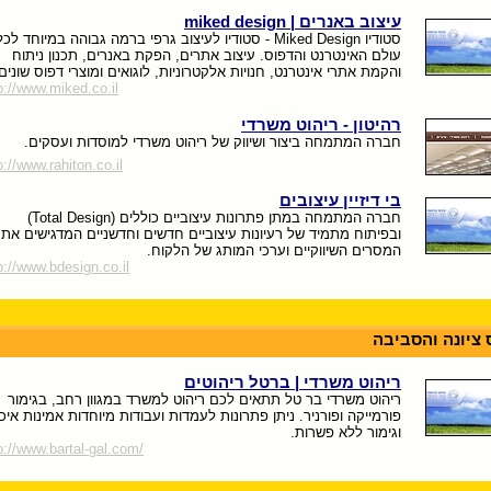
עיצוב באנרים | miked design
סטודיו Miked Design - סטודיו לעיצוב גרפי ברמה גבוהה במיוחד לכל
עולם האינטרנט והדפוס. עיצוב אתרים, הפקת באנרים, תכנון ניתוח
והקמת אתרי אינטרנט, חנויות אלקטרוניות, לוגואים ומוצרי דפוס שונים
p://www.miked.co.il
רהיטון - ריהוט משרדי
חברה המתמחה ביצור ושיווק של ריהוט משרדי למוסדות ועסקים.
p://www.rahiton.co.il
בי דיזיין עיצובים
חברה המתמחה במתן פתרונות עיצוביים כוללים (Total Design)
ובפיתוח מתמיד של רעיונות עיצוביים חדשים וחדשניים המדגישים את
המסרים השיווקיים וערכי המותג של הלקוח.
p://www.bdesign.co.il
 ציונה והסביבה
ריהוט משרדי | ברטל ריהוטים
ריהוט משרדי בר טל תתאים לכם ריהוט למשרד במגוון רחב, בגימור
פורמייקה ופורניר. ניתן פתרונות לעמדות ועבודות מיוחדות אמינות איכ
וגימור ללא פשרות.
p://www.bartal-gal.com/