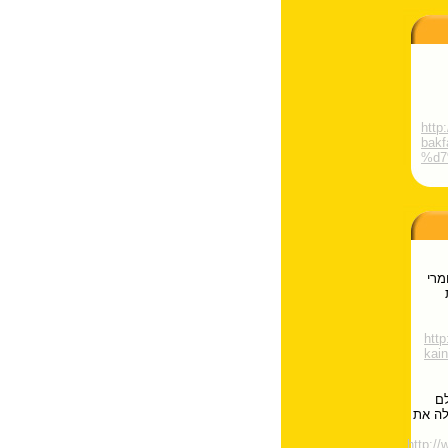
http
bak
%d7
מרי
htt
kain
לם
בכל העולם.החברה נוסדה בשנת 1996 והחלה את
http: