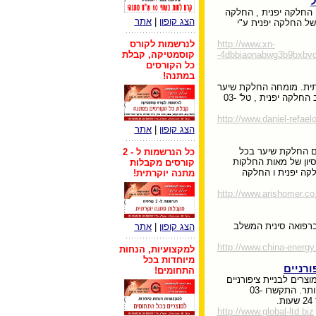
ל
, החלקה יפנית , החלקה
הצג קופון
|
אתר
של החלקה יפנית ע"י
http://www.xn-
לנרשמות לקורס
-4dbbiaonabwg3b9bxbv
קוסמטיקה, קבלת
כל הקורסים
במתנה!
תית. מומחה החלקת שיער
בכל השיטות המובילות בישראל. דניאל רפאלוב החלקה יפנית , טל' 03-
http://www.daniel-refaelo
הצג קופון
|
אתר
ם החלקת שיער בכל
כל הנרשמות ל - 2
סיון של מאות החלקות
קורסים מקבלות
קה יפנית ו החלקה
מתנה יוקרתית!
http://www.arishomer.co.
יניקת מומחים ברפואה סינית המשלב
הצג קופון
|
אתר
http://www.china-energy.
למקצועיות, הנחות
מיוחדות בכל
ורניים
התחומים!
רים לבניית ציפורניים
מכל המותגים המובילים ובמחירים הנמוכים ביותר. התקשרו 03-
http://www.global-ltd.biz