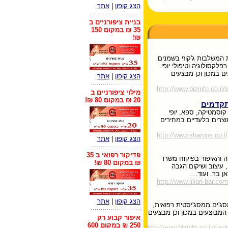
הצג קופון
|
אתר
בניית ציפורניים ב
35 ₪ במקום 150
₪!
 המשלבות ג'קוזי בשמנים
לקסולוגיה וטיפולי יופי.
ם במכון וכן מבצעים
הצג קופון
|
אתר
http://www.bizinfo.co.il
מילוי ציפורניים ב
20 ₪ במקום 80 ₪!
תקדמים
 קוסמטיקה, ספא, יופי
וצרים בלעדיים במחירים
http://www.sharons.co.il
הצג קופון
|
אתר
פדיקור רפואי ב 35
ה והאיפור בפיקוח משרד
₪ במקום 80 ₪!
, עיצוב ושיקום הגבה
אן בר. ועוד…
http://www.lilian-bar.com
הצג קופון
|
אתר
סג'ים ממסג'יסטית רפואית,
 המבוצעים במכון וכן מבצעים
איפור קבוע רק
250 ₪ במקום 600
http://www.bizinfo.co.il/sigal