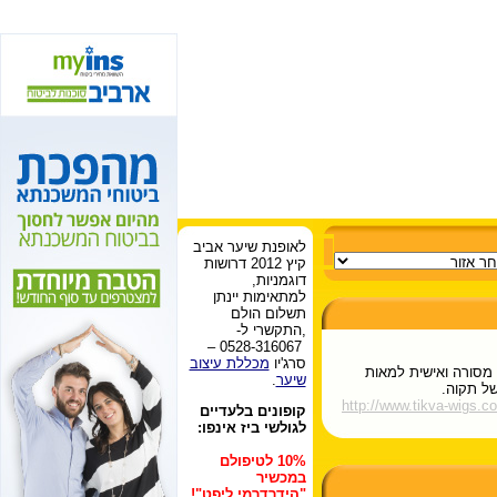
לאופנת שיער אביב
קיץ 2012 דרושות
דוגמניות,
למתאימות יינתן
תשלום הולם
,התקשרי ל-
0528-316067 –
סרג'יו
מכללת עיצוב
 מסורה ואישית למאות
שיער
.
של תקוה.
http://www.tikva-wigs.co.
קופונים
בלעדיים
לגולשי ביז אינפו:
10% לטיפולם
במכשיר
"הידרדרמי ליפט"!