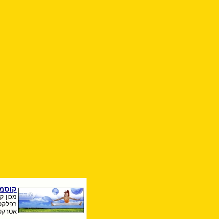
קוסמט
מכון ק
רפלקסו
אטרקטי