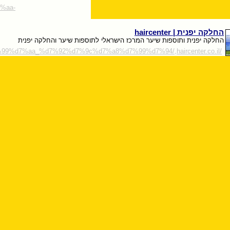
%aa-
החלקה יפנית | haircenter
החלקה יפנית ותוספות שיער המרכז הישראלי לתוספות שיער והחלקה יפנית
99%d7%aa_%d7%92%d7%9c%d7%a8%d7%99%d7%94/,haircenter.co.il/