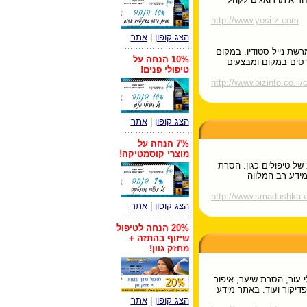
http://www.yosi-z.com
הצג קופון
|
אתר
רשת נייל סטודיו. במקום
10% הנחה על
רסים במקום ומבצעים
טיפולי פנים!
http://www.bizinfo.co.il/
הצג קופון
|
אתר
7% הנחה על
מוצרי קוסמטיקה!
 של טיפולים כגון: הסרת
מידע רב המלווה
http://www.smadushka.
הצג קופון
|
אתר
20% הנחה לטיפול
שיזוף בהתזה +
מחזק גוון!
י עור, הסרת שיער, איפור
 פדיקור ועוד. באתר מידע
הצג קופון
|
אתר