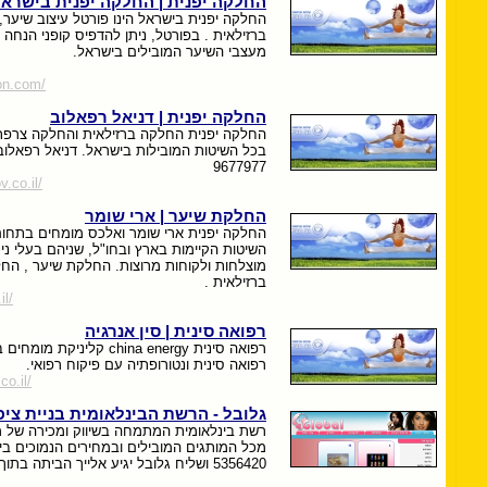
החלקה יפנית | החלקה יפנית בישרא
החלקה יפנית בישראל הינו פורטל עיצוב שיער
ברזילאית . בפורטל, ניתן להדפיס קופני הנחה 
מעצבי השיער המובילים בישראל.
on.com/
החלקה יפנית | דניאל רפאלוב
החלקה יפנית החלקה ברזילאית והחלקה צרפ
9677977
v.co.il/
החלקת שיער | ארי שומר
החלקה יפנית ארי שומר ואלכס מומחים בתחו
השיטות הקיימות בארץ ובחו"ל, שניהם בעלי ני
מוצלחות ולקוחות מרוצות. החלקת שיער , החל
ברזילאית .
il/
רפואה סינית | סין אנרגיה
רפואה סינית china energy קל
רפואה סינית ונטורופתיה עם פיקוח רפואי.
co.il/
גלובל - הרשת הבינלאומית בניית ציפ
רשת בינלאומית המתמחה בשיווק ומכירה של מוצ
5356420 ושליח גלובל יגיע אלייך הביתה בתוך 24 שעות.