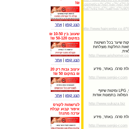
₪!
cosmetics/%d7%a7%d7
%d7%91%d7%a8%d7%90%
הצג קופון
|
אתר
http://www.haircenter
שעווב בין 10-50 ₪
במקום 50-120 ₪!
ות שיער בכל השיטות
 מאות החלקות מוצלחות
אית.
http://www.arishomer.co.
הצג קופון
|
אתר
לת סרג'ו. באתר, מידע
עיצוב גבות רק 20
₪ במקום 50 ₪!
http://www.sergio-r.com
מכון לקוסמטיקה מקצועית, רפואית, טיפולי גוף, LPG ומיטות שיזוף
המלווה בתמונות אודות
הצג קופון
|
אתר
http://www.sukaza.biz
לנרשמות לקורס
איפור קבוע קבלת
ערכה מתנה!
לת סרג'ו. באתר, מידע
http://www.sergio-r.com