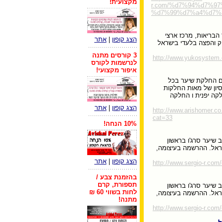
מקצועית!
r.com/%d7%94%d7%9
%d7%99%d7%a4%d7%a
הבריאות, מרכז ארצי
הצג קופון
|
אתר
וק והפצה בלעדי בישראל
3 קורסים מתנה
http://www.yukosystem.c
לנרשמות לקורס
איפור מקצועי!
ם החלקת שיער בכל
סיון של מאות החלקות
קה יפנית ו החלקה
הצג קופון
|
אתר
http://www.arishomer.co.
cat=33
10% הנחה!
 שיער סרג'ו בראשון
ישראל. ההרשמה בעיצומה,
הצג קופון
|
אתר
http://www.sergio-r.com
בהזמנת צבע /
תספורת, קרם
 שיער סרג'ו בראשון
לחות בשווי 60 ₪
ישראל. ההרשמה בעיצומה,
מתנה!
http://www.sergio-r.com