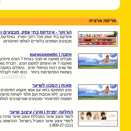
m
פריסה ארצית
הג'וקר - אינדקס בתי עסק, מבצעים וק
אינדקס בתי עסק מכל רחבי הארץ. באינדקס, 
מבצעים וקופונים בלעדיים לגולשי האינטרנט
אקנה | eurocosmetic
סובלים מאקנה או פצעי בגרות ? רוצים פיתרון
של שנים רבות בטיפולי פנים , טיפולים באקנה 
בשיטות המתקדמות ביותר . כנסו לאת לקבלת
.co.il/125574/2
פאות | המכון לשיער
מכון הממוקם בתא עם אנשי מקצוע המיומנים 
סיכונים, ללא אכזבות ועם אלפי לקוחות מרוצים
תמונות לפני/אחרי ומבצעים אטרקטיבים לגולש
החלקה יפנית | סרג'ו עיצוב שיער
לימוד עיצוב שיער במכללת עיצוב שיער סרגי'ו בר
לימודי עיצוב שיער המוביל בישראל. ההרשמה 
1-800-27-1111