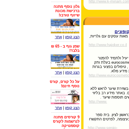
http://www.k-miriam.co
גלון נוסף מתנה
ברכישת מכונת
שיזוף טורבו!
ופונים
מאות עסקים עם גלריות,
הצג קופון
|
אתר
http://www.hajoker.co.il
שמן גוף ב - 65 ₪
בלבד!
 יעיל ולתמיד להפטר
מאקנה ? אז הגעתם למקום הנכון , חברת eurocosmetic בעלת ותק
, טיפולים בפצעי בגרות
 מידע מלא.
הצג קופון
|
אתר
http://www.eurocosmetic
על כל קורס, קורס
נוסף חינם!
בשזירת שיער לראש ללא
. באתר מידע רב בליווי
ים תוספות שיער .
http://www.
הצג קופון
|
אתר
אשון לציון. בית ספר
9 קורסים מתנה
בעיצומה, לפרטים התקשרו
לנרשמות לקורס
קוסמטיקה
http://www.sergio-