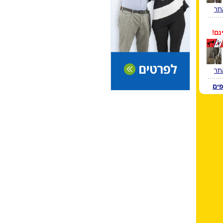
תר
נם!
תר
פים