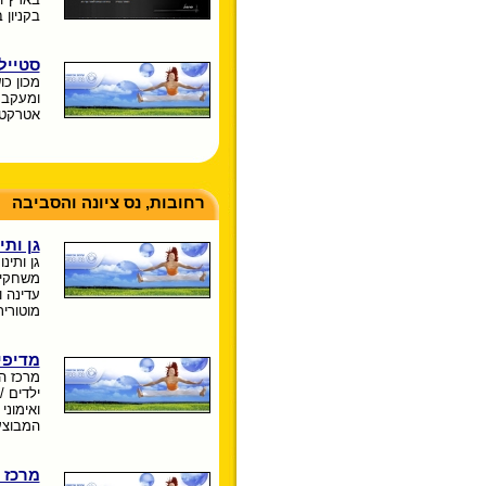
בקניון ב
סטייל
מכון כו
ומעקב א
אטרקטי
רחובות, נס ציונה והסביבה
גן ותי
משחקים
עדינה 
מוטורית
מדיפי
מרכז ה
ילדים /
ואימוני
המבוצע
מרכז 