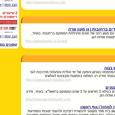
http://www.zoozdance.com
הצג קופון
|
א
2 שיעורים
ריאשונים חי
דים ברחובות | גן מעון שרה
 עם מגוון רחב של חוגים ופעילויות הממוקם ברחובות. באתר,
הצג קופון
|
א
מונות אודות הגן.
http://www.bizinfo.co.il/sara/
קופונים נוס
 בננה
מתמחה בארגון והפקה של ימי הולדת והפעלות מרהיבות לגני
 באתר מידע רב המלווה בתמונות ומבצעים לגולשים
http://www.puntsh-banana.com
נטנים
גן לילדים בגילאי 3 חודשים עד 3 שנים הממוקם בראשל"צ. באתר, מידע
 אודות הגן.
http://www.gan-ktantanim.com
 למחול | גוף ראשון
ון בית ספר מקצועי להכשרת רקדנים ולהקות ייצוגיות המופיעות
בעולם. בית הספר ממוקם בראשון לציון ופועל באולמות מפוארים