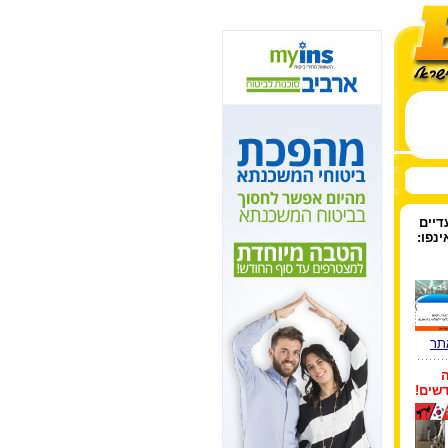
יים
ינפו:
תר
שים!