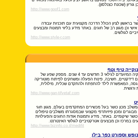
ן גוריון (שכונת כצנלסון).
http://www.goof1.com
שר בראשון לציון הכולל הדרכה מקצועית עם תוכניות עבודה
ישי וכן מגוון רב של חוגים. באתר מידע בליווי תמונות ומבצעים
ביים לגולשים.
http://www.style-r.com
נוקייה טיף וטף
גן ותינוקיה המיועדים לגילאי 3 חודשים עד 4 שנים. מספק שפע של
 דידקטיים, חשיבה, פינות הפעלה ומשחקים לפיתוח מוטוריקה
וגסה, המאפשרת לילד להתפתח ולהתקדם שכלית, מילולית,
 ורגשית.
http://www.gan-tifvetaf.com
ט
משלב מכון כושר בעל מכשירים המתקדמים בעולם, מגוון חוגי
 מבוגרים ומכון פיזיותרפי מקצועי שבמסגרתו משולבים טיפולים
 כושר שיקומיים. באתר, מידע ותמונות אודות החוגים והפעילויות
ים במרכז וכן מבצעים אטרקטיביים לגולשי האינטרנט.
http://www.bizinfo.co.il/medifit
נופש וספורט כפר בילו