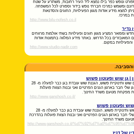
פורט ונופש כפר בילו נמצא ליד העיר רחובות, משתרע על שטח
ל 15 דונם ומשמש כמרכז חברתי נופש בידור וספורט לכל המשפחה.
תן למצא מידע אודות מגוון הפעילויות, החוגים והסדנאות
ת במרכז.
http://www.bilu-nofesh.co.il
 נדיר
חדש ומפואר המציע מגוון חוגים ופעילויות בשתי אולמות מרווחים
ים המאובזרים בכל הדרוש. באתר מידע המלווה בתמונות אודות
והפעילויות במקום.
http://www.studio-nadir.com
והסביבה.
 | גן שוש ופעוטון פשוש
גן ילדים שוש ותינוקיית פשוש, הגננת שוש עובדת בגן כבר למעלה מ- 28
ן שלי חבר בארגון הגנים הפרטיים ואני ובנות הצוות פועלות
 מפקחת מטעם משרד החינוך.
http://www.ganshosh.co.il/
ן שוש ופעוטון פשוש
גן ילדים שוש ותינוקיית פשוש, הגננת שוש עובדת בגן כבר למעלה מ- 28
שלי חבר בארגון הגנים הפרטיים ואני ובנות הצוות פועלות בהדרכת
עם משרד החינוך.
http://www.ganshosh.co.il/%d7%92%d7%a0%d7%95%d7%9f
ו של דניז