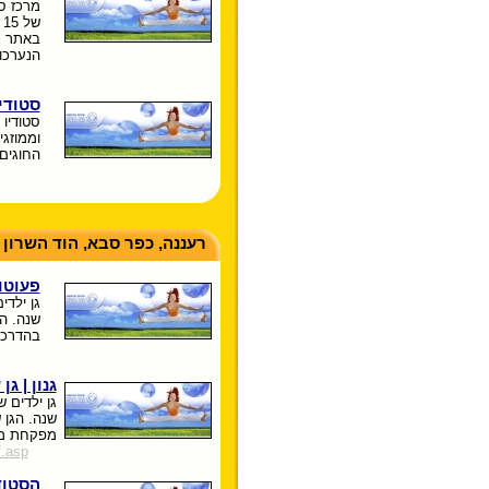
מרכז ס
ש
באתר ני
הנערכו
סטודיו
סטודיו 
וממוזג
החוגים 
רעננה, כפר סבא, הוד השרון 
פעוטון
שנה. הג
בהדרכת
גנון | ג
שנה. הגן 
מפקחת מט
.asp
הסטודי