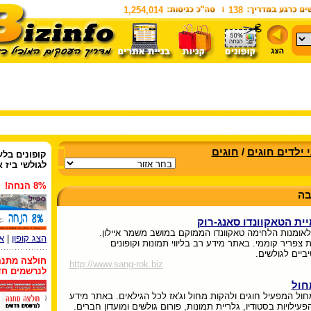
1,254,014
138
י ילדים חוגים
/
חוגים
קופונים
בלעד
לגולשי ביז א
8% הנחה!
בה
ית הטאקוונדו סאנג-רוק
 לאומנות הלחימה טאקוונדו הממוקם במושב משמר איילון.
הצג קופון
|
א
צפריר קוממי. באתר מידע רב בליווי תמונות וקופונים
ביים לגולשים.
חולצה מתנה
http://www.sang-rok.biz
לנרשמים חד
חול
חול המפעיל חוגים ולהקות מחול וג'אז לכל הגילאים. באתר מידע
פעילויות בסטודיו, גלריית תמונות, פורום גולשים ומועדון חברים.