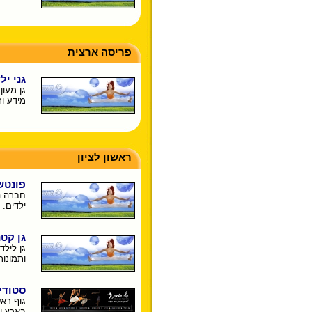
פריסה ארצית
גני יל
גן מעון
מידע ות
ראשון לציון
פונטש
חברה ה
ילדים.
גן קט
ותמונות
סטודיו
גוף ראש
בארץ ו