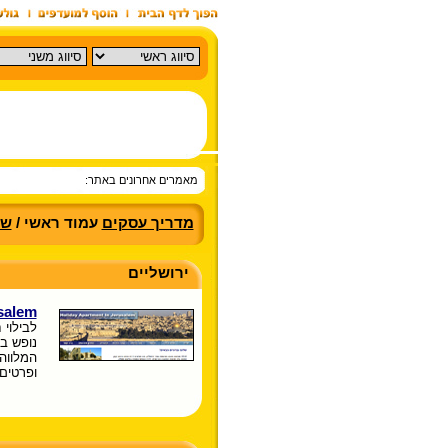
מאמרים אחרונים באתר:
מדריך עסקים
עמוד ראשי /
שר
ירושליים
salem
לבילוי 
נופש ב
המלווה 
ופרטים