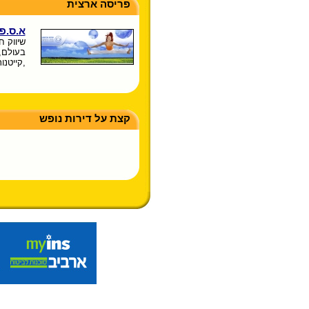
פריסה ארצית
א.ס.פ
שיווק ח
בעולם,
,קייטנו
קצת על דירות נופש