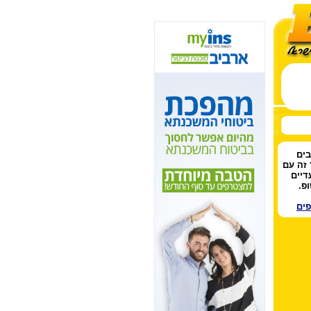
בים
 זה עם
דיים
פ.
פים