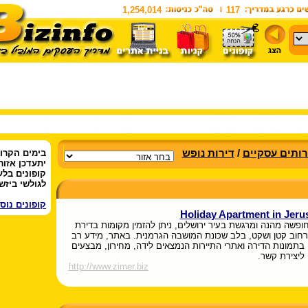
1,254,014
117
ותים עסקיים
/
דירות נופש
בימים הקרו
יתעדכן אזור
קופונים בלע
לגולשי ביזשו
קופונים נוס
Holiday Apartment in Jeru
חופשה מהנה ומרגשת בעיר ירושלים, ניתן להזמין מקומות בדירת
רחוב קטן ושקט, בלב שכונת המושבה הגרמנית. באתר, מידע רב
בתמונות הדירה ואתרי התיירות הנמצאים לידה, מחירון, מבצעים
 ליצירת קשר.
http://www.zimer.biz