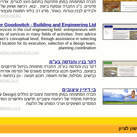
חברה המתמחה במתן פתרונות בתחום העץ לנגרים, אדריכל
פרטיים. כ"כ החברה עוסקת ביעוץ , יבוא, רכישה ושיווק של 
ולבידים לבנין ונגרות. באתר, מדע רב בליווי תמונות ומבצעי
yourwood.biz
r Goodovitch - Building and Engineering Ltd
rvices in the civil engineering field. entrepreneurs with
ety of services in many fields of activities: from advice
ject’s conceptual level, through assistance in selecting
 location for its execution, selection of a design team,
planning coordination
decker-goodovitch.com
דקר בנין והנדסה בע"מ
דקר בנין והנדסה בע"מ, החברה מתמחה בניהול פרויקטים ו
ביצועם, בתיאום תכנון ובתחומים מגוונים של הנדסה אזרחית 
כבישים, מסילות, שדות תעופה, תכנון תנועה - וכן בתחומי תש
ecker.co.il
בי דיזיין עיצובים
ובפיתוח מתמיד של רעיונות עיצוביים חדשים וחדשניים המד
המסרים השיווקיים וערכי המותג של הלקוח.
design.co.il
ון לציון