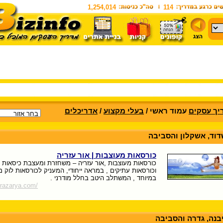
1,254,014
114
יך עסקים
עמוד ראשי /
בעלי מקצוע
/
אדריכלים
וד, אשקלון והסביבה
כורסאות מעוצבות | אור עזריה
כורסאות מעוצבות ,אור עזריה – משחזרת ומעצבת כיסאות 
וכורסאות עתיקים , במראה ייחודי, המעניק לכורסאות לוק מ
במיוחד , המשתלב היטב בחלל מודרני .
orazarya.com/
יבנה, גדרה והסביבה