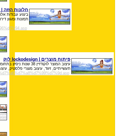
חלונות הזזה | 
ביצוע עבודות אלומ
תמונות ומגוון די
96%d7%94.asp
פיתוח מוצרים | lockodesign לוק
עיצוב המוצר לוקודזיין 8
תעשייתיים, זיווד, עיצוב מוצרי פלסטיק, עיצו
95%d7%a6%d7%a8%d7%99%d7%9d.asp