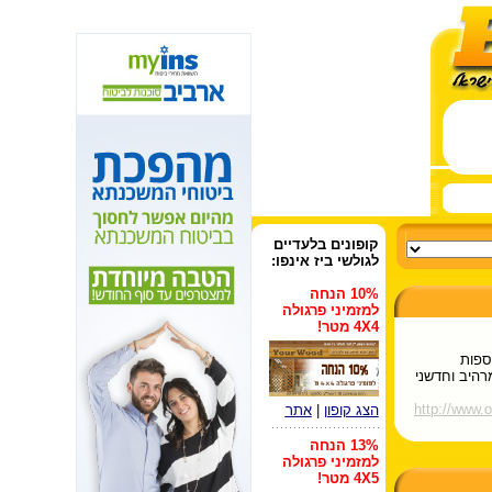
קופונים
בלעדיים
לגולשי ביז אינפו:
10% הנחה
למזמיני פרגולה
4X4 מטר!
ספות
רהיב וחדשני
http://www.
הצג קופון
|
אתר
13% הנחה
למזמיני פרגולה
4X5 מטר!