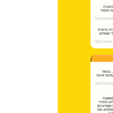
 החברה
ת תלמיד
http://www.at
רה מייצרת
 וסטודנט
http://www.r-
 בגימור
מינות איכות
http://www.b
|משטחי
ים ולחדרי
ים|מרובים}
וסף|חוץ מזה