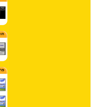
חול
פרי