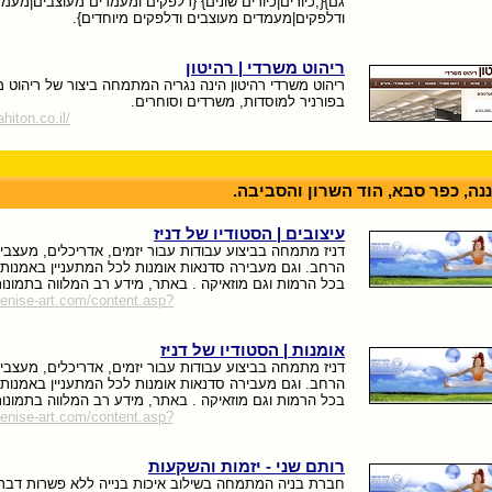
גם}{,כיורים|כיורים שונים} {דלפקים ומעמדים מעוצבים|מעמ
ודלפקים|מעמדים מעוצבים ודלפקים מיוחדים}.
ריהוט משרדי | רהיטון
ריהוט משרדי רהיטון הינה נגריה המתמחה ביצור של ריהוט 
בפורניר למוסדות, משרדים וסוחרים.
hiton.co.il/
נה, כפר סבא, הוד השרון והסביבה.
עיצובים | הסטודיו של דניז
דניז מתמחה בביצוע עבודות עבור יזמים, אדריכלים, מעצבי 
הרחב. וגם מעבירה סדנאות אומנות לכל המתעניין באמנות 
בכל הרמות וגם מוזאיקה . באתר, מידע רב המלווה בתמונות
denise-art.com/content.asp?
אומנות | הסטודיו של דניז
דניז מתמחה בביצוע עבודות עבור יזמים, אדריכלים, מעצבי 
הרחב. וגם מעבירה סדנאות אומנות לכל המתעניין באמנות 
בכל הרמות וגם מוזאיקה . באתר, מידע רב המלווה בתמונות
denise-art.com/content.asp?
רותם שני - יזמות והשקעות
חברת בניה המתמחה בשילוב איכות בנייה ללא פשרות דבר 