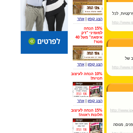
רקטיות, לכל
הצג קופון
|
אתר
http://www.gr
15% הנחה
למזמיני "דק
איפאה" מעל 40
מטר!
ב של
הצג קופון
|
אתר
http://www.
10% הנחה לעיצוב
חנויות!
הצג קופון
|
אתר
http://www
15% הנחה לעיצוב
חלונות ראווה!
פנים, מנוסה