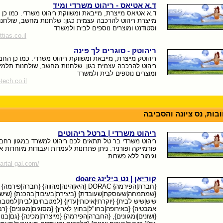
ד.א אטיאס - ריהוט משרדי ומיד
ד.א אטיאס מייצרת, מייבאת ומשווקת ריהוט משרדי. כמו כן
מייצרת ריהוט להרכבה עצמית כגון: שלחנות מחשב, שולחנו
וסטודנט ומוצרים נוספים לבית ולמשרד
tias.co.il
ריהוטק - סוגרים לך פינה
ריהוטק מייצרת, מייבאת ומשווקת ריהוט משרדי. כמו כן החב
ריהוט להרכבה עצמית כגון: שלחנות מחשב, שולחנות תלמיד
ומוצרים נוספים לבית ולמשרד
tech.co.il
בות, נס ציונה והסביבה
ריהוט משרדי | ברטל ריהוטים
ריהוט משרדי בר טל תתאים לכם ריהוט למשרד במגוון רחב,
פורמייקה ופורניר. ניתן פתרונות לעמדות ועבודות מיוחדות א
וגימור ללא פשרות.
artal-gal.com/
קוריאן | נט בילינג doarc
{חברת|הפירמה} DORAC {היא|הינה|מהווה} {חברה|פירמה}
{שמתמחה|שעוסקת|שעובדת} {ביצירת|בעיבוד|בהכנת} {שיש
שיש|שיש לבית} {יוקרתי|איכותי|עדין} {למטבחים|לבית|למטבח
אמבטיה} {באירופה|בחו"ל|בחוץ לארץ} {מסוגים|מגוונים} {רב
{ושונים|ומגוונים}, {החברה|הפירמה} {מייצרת|מכינה} {גם|בנ