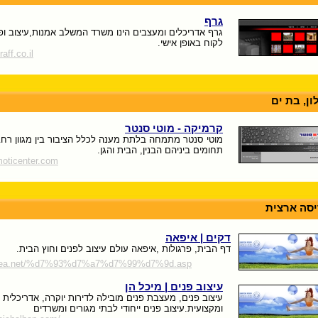
גרף
גרף אדריכלים ומעצבים הינו משרד המשלב אמנות,עיצוב ופ
לקוח באופן אישי.
aff.co.il
ון, בת ים
קרמיקה - מוטי סנטר
מוטי סנטר מתמחה בלתת מענה לכלל הציבור בין מגוון רח
תחומים ביניהם הבנין, הבית והגן.
moticenter.com
סה ארצית
דקים | איפאה
דף הבית, פרגולות ,איפאה עולם עיצוב לפנים וחוץ הבית.
.ipea.net/%d7%93%d7%a7%d7%99%d7%9d.asp
עיצוב פנים | מיכל הן
עיצוב פנים, מעצבת פנים מובילה לדירות יוקרה, אדריכלית 
ומקצועית.עיצוב פנים ייחודי לבתי מגורים ומשרדים