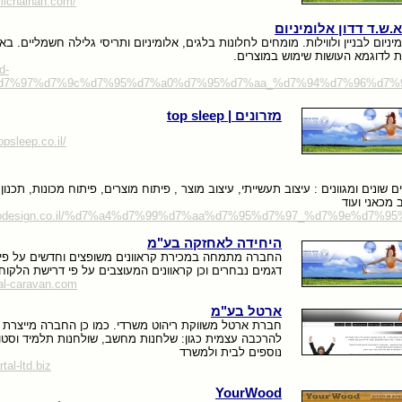
michalhan.com/
א.ש.ד דדון אלומיניום
יניום לבניין ולווילות. מומחים לחלונות בלגים, אלומיניום ותריסי גלילה חשמליים. בא
רות לדוגמא העושות שימוש במוצרים.
d-
ed/%d7%97%d7%9c%d7%95%d7%a0%d7%95%d7%aa_%d7%94%d7%96%d7%
מזרונים | top sleep
opsleep.co.il/
3 שנות ניסיון בתחומים שונים ומגוונים : עיצוב תעשייתי, עיצוב מוצר , פיתוח מוצרים, פיתוח מכונות, תכ
ב מכאני ועוד
ockodesign.co.il/%d7%a4%d7%99%d7%aa%d7%95%d7%97_%d7%9e%d7%
היחידה לאחזקה בע"מ
החברה מתמחה במכירת קראוונים משופצים וחדשים על פי 
דגמים נבחרים וכן קראוונים המעוצבים על פי דרישת הלקוח.
tal-caravan.com
ארטל בע"מ
חברת ארטל משווקת ריהוט משרדי. כמו כן החברה מייצרת ר
להרכבה עצמית כגון: שלחנות מחשב, שולחנות תלמיד וסטוד
נוספים לבית ולמשרד
tal-ltd.biz
YourWood