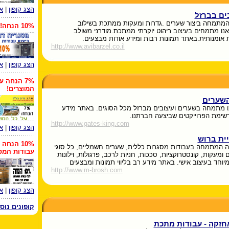
הצג קופון
|
א
ים בברזל
מתמחה ביצור שערים .גדרות ומעקות ממתכת בשילוב
10% הנחה!
.אנו מתמחים בעיצוב ריהוט יוקרתי ממתכת.מודרני משולב
 אומנותית.באתר תמונות רבות ומידע אודות מבצעים.
http://www.avibarzel.co.il
הצג קופון
|
א
7% הנחה ע
המוצרים!
שערים
 מתמחה בשערים ועיצובים מברזל מכל הסוגים. באתר מידע
ורשימת הפרוייקטים שביצעה חברתנו.
http://www.gates-king.com
הצג קופון
|
א
ית ברוש
10% הנחה
ה המתמחה בעבודות מסגרות כללית, שערים חשמליים, כל סוגי
עבודות המס
 ומעקות, קונסטרוקציות, סככות, חניות לרכב, פרגולות, וילונות
מיוחד בעיצוב אישי. באתר מידע רב בליווי תמונות ומבצעים
http://www.m-brosh.com
הצג קופון
|
א
קופונים נוס
חזקה - עבודות מתכת