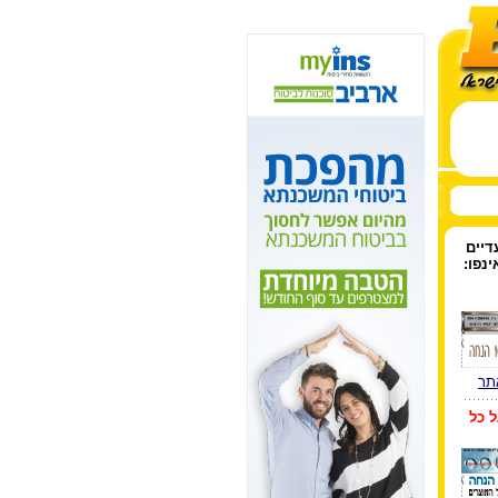
יים
ינפו:
תר
ל כל