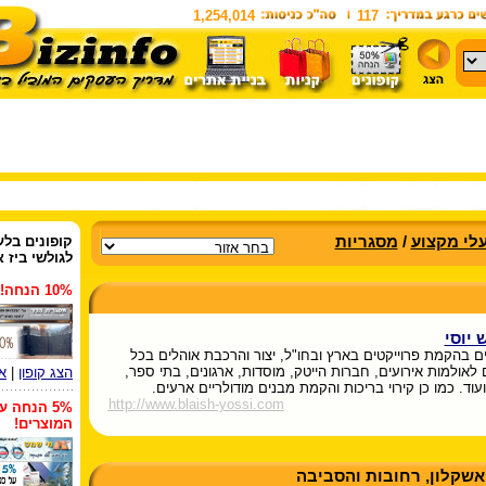
1,254,014
117
לי מקצוע
/
מסגריות
קופונים
בלעד
לגולשי ביז א
10% הנחה!
 יוסי
 בהקמת פרוייקטים בארץ ובחו"ל, יצור והרכבת אוהלים בכל
לאולמות אירועים, חברות הייטק, מוסדות, ארגונים, בתי ספר,
הצג קופון
|
א
ועוד. כמו כן קירוי בריכות והקמת מבנים מודולריים ארעים.
http://www.blaish-yossi.com
5% הנחה ע
המוצרים!
, אשקלון, רחובות והסביבה