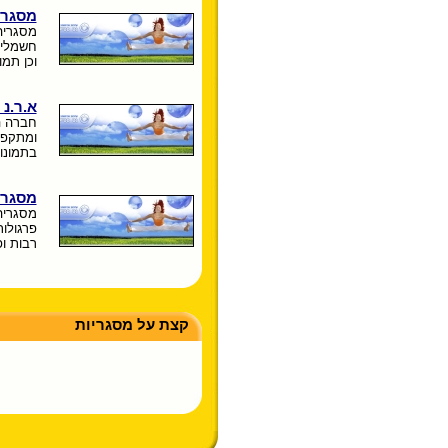
מסגרי
מסגריה
חשמליים
וכן תמו
א.ר.נ 
חברה המ
ומתקפל
בתמונו
מסגרי
מסגריה
פרגולו
רבות ו
קצת על מסגריות