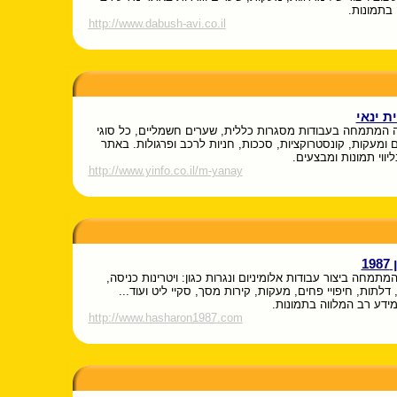
 בתמונות.
http://www.dabush-avi.co.il
ת ינאי
 המתמחה בעבודות מסגרות כללית, שערים חשמליים, כל סוגי
 ומעקות, קונסטרוקציות, סככות, חניות לרכב ופרגולות. באתר
יווי תמונות ומבצעים.
http://www.yinfo.co.il/m-yanay
1
תמחה ביצור עבודות אלומיניום ונגרות כגון: ויטרינות כניסה,
 דלתות, חיפויי פחים, מעקות, קירות מסך, סקיי ליט ועוד...
ידע רב המלווה בתמונות.
http://www.hasharon1987.com