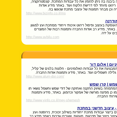
 ביבנה בה ניתן להזמין את כל עבודות המתכת, קונסטרוקציה,
ריהוט מיוחד לפי דרישת הלקוח ועוד. באתר מידע אודות
ה וכן מבחר תמונות של עיצובי מתכת שנעשו בה.
http://www.bizinfo.co.il/ms
ודרנה
וסקת בעיצוב ופיסול ריהוט איכותי וייחודי ממתכת ועץ למגוון
 באתר, מידע רב אודות החברה ותמונות רבות של המוצרים
ים על ידה.
http://www.avbilu.com
יום | אלום דור
מבצעת את כל עבודות האלומיניום - חלונות בלגים של קליל,
גלילה חשמליים ועוד. באתר, מידע ותמונות אודות החברה.
http://www.alum-dor.com/
שמש | קרן שמש
מתמחה בשיווק התקנה ואחזקה של דודי שמש וחשמל נושאי תו
מו כן מפיצה מורשה של אמקור וכרומגן. באתר, מידע ותמונות
שירותי החברה.
http://www.yinfo.co.il/mey-shemesh
- עיצוב חדשני במתכת
בייצור עבודות מתכת ייחודיות בשילוב זכוכית, נירוסטה ועץ.
עיצוב וייצור של מדרגות, מעקות, שערים וגדרות באתר מידע רב