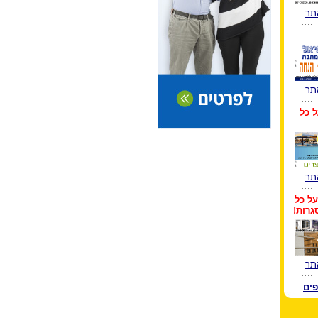
תר
תר
ל כל
תר
 על כל
גרות!
תר
פים