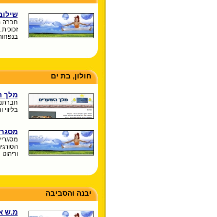
שילוב
חברה ה
זכוכית
בנפחות
חולון, בת ים
מלך ה
חברתנו
בליווי 
מסגרי
מסגריי
הסורגים
וריהוט 
יבנה והסביבה
מ.ש א