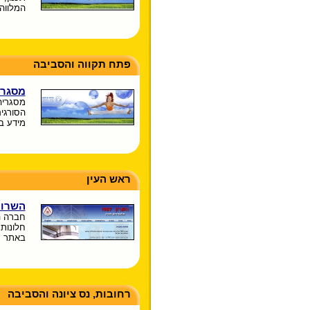
המלווה
פתח תקווה והסביבה
מסגרי
מסגריה
הסורגים
מידע בל
ראש העין
השרון 987
חברה המ
חלונות,
באתר מ
רחובות, נס ציונה והסביבה