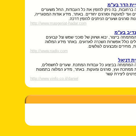
ית הדר בע"מ
 ברחובות, בה ניתן להזמין את כל העבודות, החל משערים
 ועד למעקות וסורגים יחודיים. באתר, מידע אודות המסגרייה,
נות סורגים ושערים הניתנים להזמין דרכה.
http://www.masgeriat-hadar.com
נדיב בע"מ
תמחה בייצור, יבוא ושיווק של סוככי שמש וצל קבועים
ים כולל אפשרות השכרה לארועים. באתר מידע המלווה
ת, מחירים ומבצעים לגולשים.
http://www.nadiv.com
ת דניאל
 המתמחה בביצוע כל עבודות המתכת. שערים לחשמלים,
ת ממתכת ועץ, סורגים ומעקות. באתר, מידע המלווה בתמונות
פרטים ליצירת קשר
http://www.yinfo.co.il/daniel